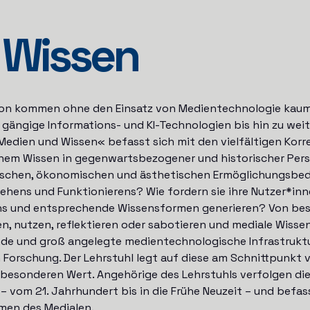
 Wissen
ion kommen ohne den Einsatz von Medientechnologie kau
gängige Informations- und KI-Technologien bis hin zu weit
Medien und Wissen« befasst sich mit den vielfältigen Korr
hem Wissen in gegenwartsbezogener und historischer Pers
itischen, ökonomischen und ästhetischen Ermöglichungsbe
ehens und Funktionierens? Wie fordern sie ihre Nutzer*inn
s und entsprechende Wissensformen generieren? Von beso
fen, nutzen, reflektieren oder sabotieren und mediale Wiss
de und groß angelegte medientechnologische Infrastruktu
n Forschung. Der Lehrstuhl legt auf diese am Schnittpunkt 
besonderen Wert. Angehörige des Lehrstuhls verfolgen di
 vom 21. Jahrhundert bis in die Frühe Neuzeit – und befass
emen des Medialen.