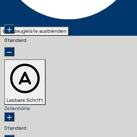
Inhaltsmodule
Schriftgröße
Barrierefreiheitsanpassungen
Werkzeugleiste ausblenden
Standard
Lesbare Schrift
Zeilenhöhe
Standard