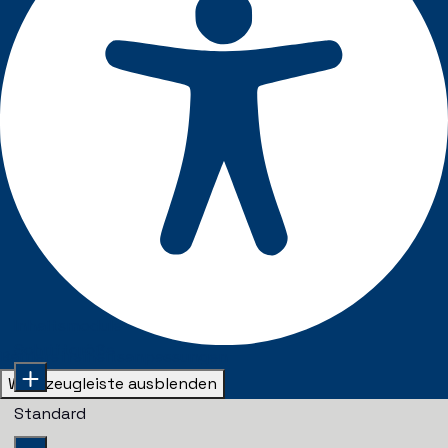
Inhaltsmodule
Schriftgröße
Barrierefreiheitsanpassungen
Werkzeugleiste ausblenden
Standard