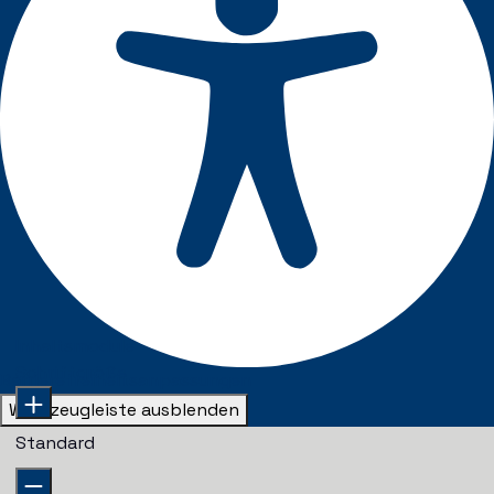
Inhaltsmodule
Schriftgröße
Barrierefreiheitsanpassungen
Werkzeugleiste ausblenden
Standard