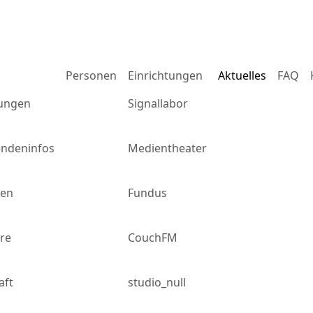
m
Personen
Einrichtungen
Aktuelles
FAQ
ungen
Signallabor
endeninfos
Medientheater
gen
Fundus
re
CouchFM
aft
studio_null