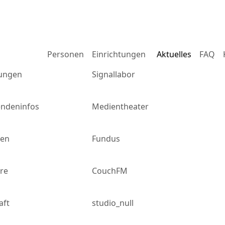
m
Personen
Einrichtungen
Aktuelles
FAQ
ungen
Signallabor
endeninfos
Medientheater
gen
Fundus
re
CouchFM
aft
studio_null