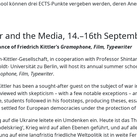
hool können drei ECTS-Punkte vergeben werden, deren Aner
 and the Media, 14.–16th Septem
ce of Friedrich Kittler’s
Gramophone, Film, Typewriter
-Kittler-Gesellschaft, in cooperation with Professor Shinta
t- Universität zu Berlin, will host its annual summer schoo
phone, Film, Typewriter
.
Kittler has been a sought-after guest on the subject of war i
 viewed with skepticism – with a few notable exceptions – a
me, students followed in his footsteps, producing theses, es
n settled for European democracies under the protection of
auf die Ukraine leitete ein Umdenken ein. Heute ist das T
ndelskrieg‘, Krieg wird auf allen Ebenen geführt, und auf a
g auf eine langfristig friedliche Weltpolitik ist in weite F