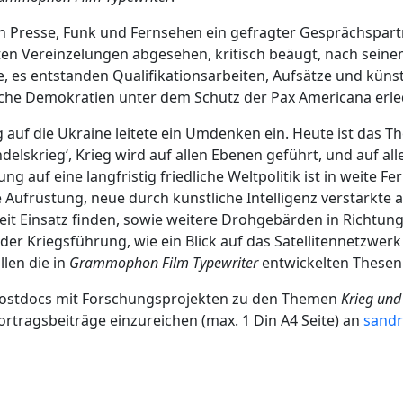
er in Presse, Funk und Fernsehen ein gefragter Gesprächsp
n Vereinzelungen abgesehen, kritisch beäugt, nach seinem T
de, es entstanden Qualifikationsarbeiten, Aufsätze und küns
ische Demokratien unter dem Schutz der Pax Americana erled
auf die Ukraine leitete ein Umdenken ein. Heute ist das T
ndelskrieg‘, Krieg wird auf allen Ebenen geführt, und auf a
g auf eine langfristig friedliche Weltpolitik ist in weite F
 Aufrüstung, neue durch künstliche Intelligenz verstärkte 
t Einsatz finden, sowie weitere Drohgebärden in Richtung
il der Kriegsführung, wie ein Blick auf das Satellitennetzwer
len die in
Grammophon Film Typewriter
entwickelten Thesen 
Postdocs mit Forschungsprojekten zu den Themen
Krieg und
ortragsbeiträge einzureichen (max. 1 Din A4 Seite) an
sandr