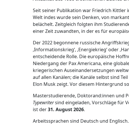
Seit seiner Publikation war Friedrich Kittl
Welt indes wurde sein Denken, von markante
belächelt. Zeitgleich folgten ihm Studieren
einer Zeit zuwandten, in der es für europä
Der 2022 begonnene russische Angriffskrieg 
‚Informationskrieg‘, ‚Energiekrieg‘ oder ‚Ha
entscheidende Rolle. Die europäische Hoffnun
Niedergang der Pax Americana, eine globale
kriegerischen Auseinandersetzungen weltwei
auf allen Kanälen; die Kanäle selbst sind Te
Elon Musk zeigt. Vor diesem Hintergrund sol
Masterstudierende, Doktorand:innen und 
Typewriter
sind eingeladen, Vorschläge für V
ist der
31. August 2026
.
Arbeitssprachen sind Deutsch und Englisch.