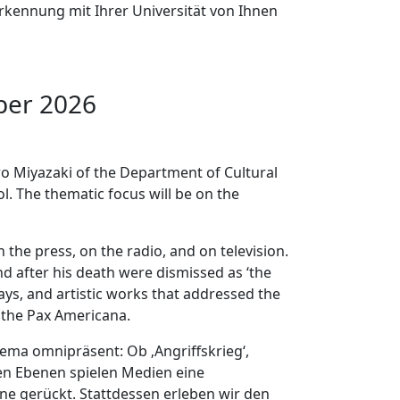
kennung mit Ihrer Universität von Ihnen
ber 2026
ro Miyazaki of the Department of Cultural
l. The thematic focus will be on the
n the press, on the radio, and on television.
nd after his death were dismissed as ‘the
says, and artistic works that addressed the
 the Pax Americana.
hema omnipräsent: Ob ‚Angriffskrieg‘,
llen Ebenen spielen Medien eine
erne gerückt. Stattdessen erleben wir den